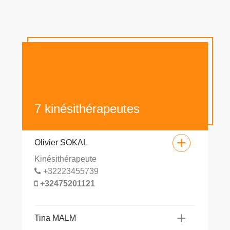
7 kinésithérapeutes
+
+
Olivier SOKAL
Ol
Kinésithérapeute
+
+32223455739
Ti
+32475201121
+
Th
+
Tina MALM