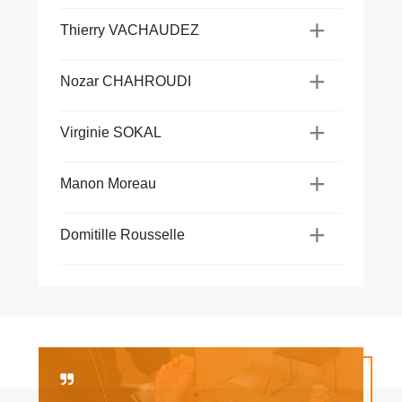
+
N
+
Thierry VACHAUDEZ
+
Vi
+
Nozar CHAHROUDI
+
Ma
+
Virginie SOKAL
+
Do
+
Manon Moreau
+
Domitille Rousselle